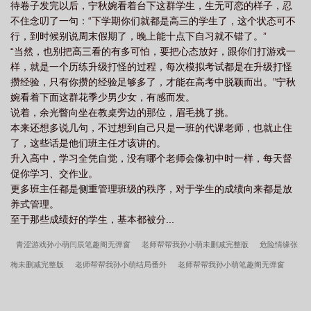
待卷子发完以后，宁秋婉看着台下这群学生，生无可恋的样子，忍
不住念叨了一句：“下学期你们就都是高三的学生了，这个状态可不
行，到时候别说周末假期了，晚上能十点下自习就不错了。”
“当然，也别把高三看的有多可怕，要把心态放好，跟你们打游戏一
样，就是一个历练升级打怪的过程，每次模拟考试都是在升级打怪
攒经验，只有你攒的经验足够多了，才能在高考中脱颖而出。”宁秋
婉看着下面这群花季少男少女，有感而发。
说着，余光瞥向坐在教桌旁边的那位，眉毛挑了挑。
本来还想多说几句，不过想到自己只是一班的代课老师，也就止住
了，这些话是他们班主任才该讲的。
升入高中，学习全凭自觉，没有哪个老师会像初中时一样，每天督
促你学习、交作业。
更多班主任都是侧重管理班级的秩序，对于学生的成绩向来都是放
养式管理。
至于那些成绩好的学生，基本都被分...
青涩游戏孙小萌闫辰笔趣阁无弹窗
老师帮帮我孙小萌未删减完整版
危险情缘张
梅未删减完整版
老师帮帮我孙小萌结局番外
老师帮帮我孙小萌笔趣阁无弹窗
一夜定情阿晨未删减完整版
韵母攻略宁秋婉全集结局番外
青涩游戏孙小萌闫辰
未删减完整版
特殊佳人张斌韩雪结局番外
绝色偷香王佳李豪笔趣阁无弹窗
一