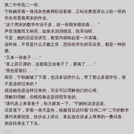
第二中学高二一班。
宁秋婉穿着一身浅灰色教师职业套裙，正站在教室讲台上给一班的
学生布置着周末的作业。
“这个周末的数学作业不多，就一张期末模拟卷……”
声音清脆而又响亮，如泉水涓涓细流，悦耳动听。
可是，她的话还没讲完，教室内就响起里一片哀嚎。
这时候，不管是什么天籁之音，恐怕在学生的耳朵里，都是一种折
磨。
“又来一张卷子……”
“算上其它课的，这都第五份卷子了，要疯了……”
“黑色星期日……”
闻言，宁秋婉皱了下眉，也没多说些什么，带了那么多届学生，谁
不是这样过来的？
就连她也是这样过来的，完全可以理解他们的心情。
理解归理解，但模拟卷还是得照常发的。
“课代表上来拿卷子，给大家发一下。”宁婉秋淡淡说道。
话音落下，穿着一身天蓝色，校服背后还印着“吕州二中”二字的数学
课代表蒋悦悦，快步走上讲台，拿起放在讲桌上厚厚的一叠试卷，
匆促转身走了下去。
……