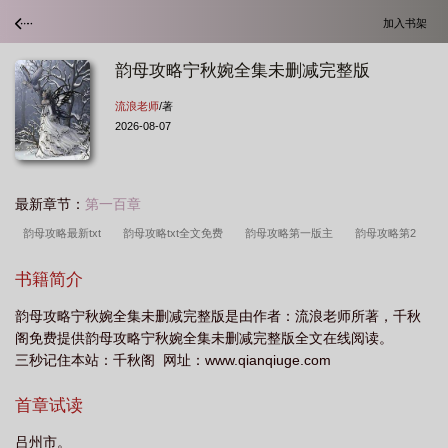
加入书架
韵母攻略宁秋婉全集未删减完整版
流浪老师
/著
2026-08-07
最新章节：
第一百章
韵母攻略最新txt
韵母攻略txt全文免费
韵母攻略第一版主
韵母攻略第2
部
韵母攻略全文阅读txt
韵母攻略书包网
韵母攻略全文阅读
韵母攻略
书籍简介
最新章节在线阅读
韵母攻略在哪里可以阅读
韵母攻略第一版
韵母攻略在线
韵母攻略宁秋婉全集未删减完整版是由作者：流浪老师所著，千秋
阅读
韵母攻略
韵母攻略全本
韵母攻略全文免费
韵母攻略在线
阁免费提供韵母攻略宁秋婉全集未删减完整版全文在线阅读。
三秒记住本站：千秋阁 网址：www.qianqiuge.com
首章试读
吕州市。