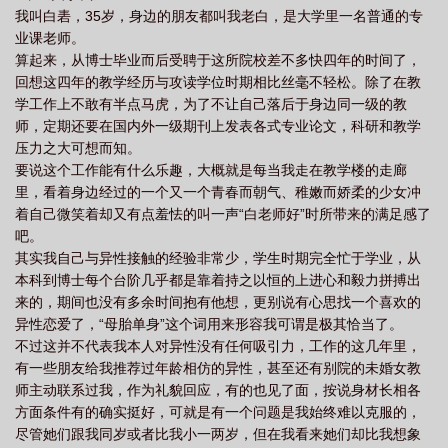
我叫白砉，35岁，身边的朋友都叫我老白，是大学里一名普通的专
业课老师。
算起来，从博士毕业而后受聘于这所院校差不多快四年的时间了，
回想这四年的教学经历与攻读学位时期相比丝毫不轻松。除了在教
学工作上不敢有半点马虎，为了不让自己落后于身边同一级的教
师，定期还要在国内外一级期刊上发表各式专业论文，科研和教学
压力之大可想而知。
要说这个工作能有什么乐趣，大概就是每当我走在教学楼的走廊
里，看着身边经过的一个又一个青春而朝气、稚嫩而娇柔的少女冲
着自己微笑着却又有点羞怯的叫一声“白老师好”时所带来的满足感了
吧。
其实我自己与异性接触的经验非常少，学生时期完全忙于学业，从
本科到博士每个台阶几乎都是靠着持之以恒的上进心和毅力拼搏出
来的，期间也没有多余时间抱有他想，更别说有心思找一个喜欢的
异性恋爱了，“母胎单身”这个词用来形容我可谓是极其恰当了。
不过这并不代表我本人对异性没有任何吸引力，工作的这几年里，
有一些朋友给我推荐过年龄相仿的异性，甚至还有别院的未婚女教
师主动联系过我，作为礼貌回应，有的也见了面，按说身材长相各
方面条件有的确实挺好，可就是有一个问题是我始终难以克服的，
尽管她们跟我同岁或者比我小一两岁，但在我看来她们却比我想象