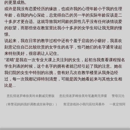
的更显成熟。
或许是我没有恋爱经历的缘故，也或许我的心理年龄小于我的生理
年龄，在我的内心深处，总觉得自己的另一半的实际年龄应该是二
十多岁才更合适。这就导致我对同龄的异性几乎没有任何谈情说爱
的欲望，而那些坐在教室里比我小十多岁的女学生却让我无限的憧
憬。
说起来，我在日常的教学过程中还有个羞于启齿的小癖好，我喜欢
刻意记住自己比较欣赏的女学生的名字，恰巧她们的名字通常读起
来特别美好，很容易让人记住。
“若晴”是我在一次专业大课上关注到的女生，起初当我查看课程报名
学生列表的时候，这个名字的拥有者就已经引起了我的注意。她在
我们院的女生中特别的出挑，曾有好几次在教学楼里从我身边经
过，每一次我都记得特别清楚，可能是因为她看起来与其他女生相
比是...
意乱情迷罗峰徐美玲未删减完整版
意乱情迷罗峰徐美玲笔趣阁无弹窗
警母沉沦
（将警花妈妈强奸调教成丝袜孕奴））
青涩游戏孙小萌闫辰结局番外
一夜定情阿
晨结局番外
老师帮帮我孙小萌结局番外
青涩游戏孙小萌闫辰未删减完整版
罗
峰徐美玲未删减完整版
危险情缘张梅笔趣阁无弹窗
意乱情迷罗峰徐美玲结局番
外
罗峰徐美玲结局番外
山魇
老师帮帮我孙小萌未删减完整版
天降小福星，