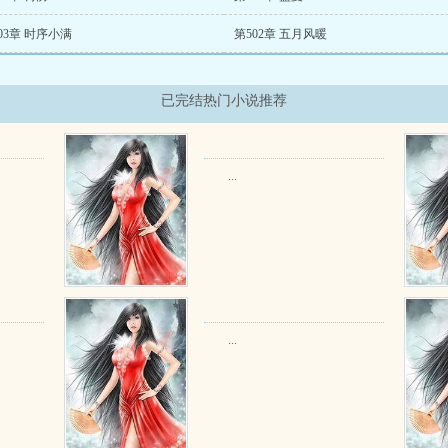
03章 时序小满
第502章 五月风暖
已完结热门小说推荐
...
...