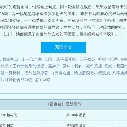
根与天”的短暂画展，悄然画上句点。阿木独自留在戏台，缓缓收拾着展出
纸箱，每一幅笔墨都承载着岁岁朝夕的温柔。 唯独那两幅核心的根系画
程单独收好，一路稳妥抱回春水画室。画室墙面早已挂满经年画作，四季
根画轻轻倚靠在画室角落的白墙边，静静立放，等待下一次绽放的时机。
进门，她便望见了角落静静立着的两幅画，目光瞬间被牢牢吸引。 ...
阅读全文
，我靠每日一卦带飞全家
三国：从平原开始，三兴炎汉
赘婿也抢手
在
综武：玉燕惊鲵孕气爆棚，赢麻了
原神：我有一家符箓店
高武：我囚
师姐一身反骨，拔剑创死原著
白天装名媛，晚上惹禁欲小叔破戒
八零换
：我能异化合成万物
鉴宝圣瞳
《锁幽镜》最新章节
11章 根与天
第510章 墨香
07章 树荫
第506章 盛夏