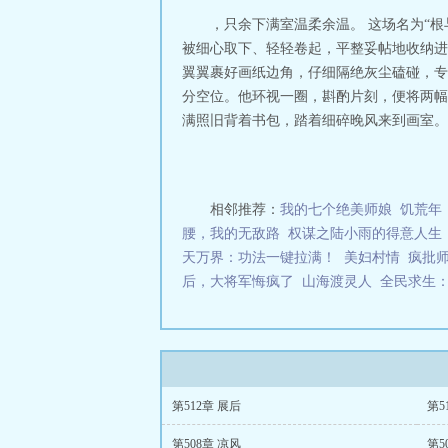
，只余下满室温柔余温。 这场名为“
被细心取下、轻轻卷起，平整妥帖地收纳进
翼翼裹好画纸边角，仔细隔绝灰尘磕碰，专
分空位。他环视一圈，斟酌片刻，便将两幅
满照旧背着书包，踏着细碎晚风来到画室。一
相邻推荐：
我的七个绝美师娘
饥荒年
腰，我的无敌路
权谋之陆小雨的得意人生
天万界：功法一键拉满！
美妇村情
疯批
后，大将军悔疯了
山海渡灵人
全民求生
第512章 展后
第5
第508章 凉风
第5