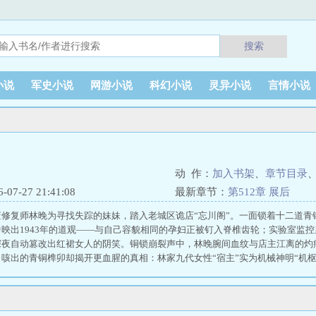
搜索
小说
军史小说
网游小说
科幻小说
灵异小说
言情小说
动 作：
加入书架
、
章节目录
7-27 21:41:08
最新章节：
第512章 展后
董修复师林晚为寻找失踪的妹妹，踏入老城区诡店“忘川阁”。一面锁着十二道青
映出1943年的道观——与自己容貌相同的孕妇正被钉入脊椎齿轮；实验室监控
深夜自动篡改出红裙女人的阴笑。铜锁崩裂声中，林晚腕间血纹与店主江离的灼
咳出的青铜榫卯却揭开更血腥的真相：林家九代女性“宿主”实为机械神明“机
卒，镇压着寄生在时间轴上的青铜生命。当第七枚颅中钥刺入后颈，林晚在超立
祖残骸，腹部的时空奇点竟是机械上帝的胚胎。最终抉择降临——遵循“清洁者协
经索，释放被囚禁三千年的哭泣造物主？锁幽镜