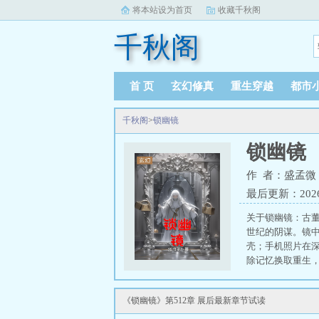
将本站设为首页
收藏千秋阁
千秋阁
首 页
玄幻修真
重生穿越
都市
千秋阁
>
锁幽镜
锁幽镜
作 者：盛孟微
最后更新：2026-0
关于锁幽镜：古
世纪的阴谋。镜中
壳；手机照片在
除记忆换取重生，
体封印的时空狱
仪内蜷缩械化先
《锁幽镜》第512章 展后最新章节试读
脊椎里的青铜神