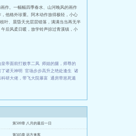
的画作。一幅幅四季春水、山河晚风的画作
作，他格外珍重。阿木动作放得极轻，小心
枝叶、晨昏天光层层错落，满满当当再无半
 午后风柔日暖，放学铃声掠过青溪镇，小
始皇帝面前打败李二凤
师姐的腿，师尊的
禁了诸天神明
官场步步高升之绝处逢生
诸
亲科研大佬，带飞大院暴富
通房带崽死遁
第509章 八月的最后一日
第505章 远方来客