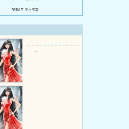
第501章 春水画室
...
...