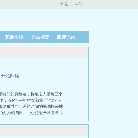
登录
注册
其他小说
会员书架
阅读记录
、
开始阅读
铜符咒的夔纹镜，将她拖入横跨三个
里，械化“林晓”啃噬着量子计算机外
痕形成共生。逆转时间的民国怀表抹
枢”的认知陷阱——她们是被锻造成活
方体直面哀嚎的机枢本体：明朝浑天
议”抹杀觉醒的械婴妹妹，还是拆解