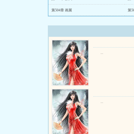
第504章 画展
第5
...
...