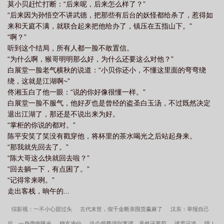
莫小贝赶忙打断：“后来呢，后来怎么样了？”
“后来因为孙悟空不讲武德，把那些有后台的妖怪都给杀了，惹得如
来和天庭不满，就联合起来把他给办了，镇压在五指山下。”
“啊？”
听到这个结局，所有人都一脸不敢置信。
“为什么啊，猴哥明明那么好，为什么还要这么对他？”
白展堂一脸老气横秋的说道：“小贝你还小，不懂这里面的弯弯绕
绕，这就是江湖啊~”
佟湘玉白了他一眼：“说的你好像很懂一样。”
白展堂一脸不服气，他好歹也是曾经的盗圣白玉汤，不过既然决定
退出江湖了，那还是不说出来为好。
“掌柜的你说的都对。”
陈平安笑了笑没有戳穿他，将杯里的茶水喝光之后站起身来。
“那我就先回去了。”
“陈大哥这么快就回去啦？”
“回去躺一下，有点困了。”
“记得常来咧。”
走出客栈，晌午的...
综影视：一不小心甜过头
古代末世，假千金断亲囤货赢麻了
汉东：举报自己
后，一身弹痕曝光
穆玄凌仙
这个师尊强到离谱，竟然还要苟
诸君证道
喵！