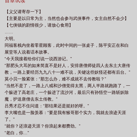
致郁，说要请他吃绣花针。随着找上门的女侠越来越多，陈平安只
首章试读
得无奈大喊。“我家真的住不下了！”系统的出现，让他躺平之余也能
【义父请寄存一下】
提升实力。他只想每天吃着小厨娘做的美食，看看焰灵姬跳极乐净
【主要是以日常为主，当然也会参与武侠事件，女主自然不会少】
土。只是，女侠们总是对他图谋不轨。甚至还有一些不开眼的上门
【七侠镇的剧情很少，请放心食用】
找茬，对于这种人，陈平安只能送他们上路。对于
……
大明。
同福客栈内坐着零星顾客，此时中间的一张桌子，陈平安正在和白
展堂等人说着话本故事。
“今天我接着给你们说一说西游记。”
“那肥头大耳的如来简直不是好人，安排唐僧师徒四人去东土大唐传
教，一路上要经历九九八十一难不说，关键这些妖怪还都有后台。”
莫小贝一脸紧张：“那怎么办，难不成就不去传教啦？”
“当然不是了，一路上八戒和沙僧觉得太黑，两人半路就跑路了，一
个躲进了高老庄，一个躲进了流沙河，最后只有孙悟空一路斩妖除
魔，护送唐僧去东土传教。”
吕秀才忍不住问道：“那结果还是挺好的呀。”
李大嘴也是一脸羡慕：“要是我有猴哥那个实力，我就去浪迹天涯
了。”
“就你？还浪迹天涯？你浪起来都费劲。”
“老白，你…”