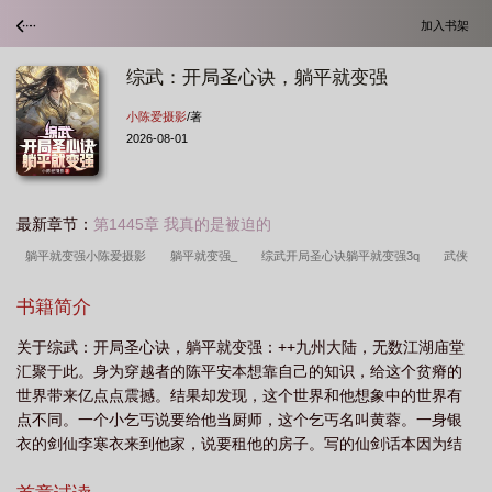
加入书架
综武：开局圣心诀，躺平就变强
小陈爱摄影
/著
2026-08-01
最新章节：
第1445章 我真的是被迫的
躺平就变强小陈爱摄影
躺平就变强_
综武开局圣心诀躺平就变强3q
武侠
开局圣心诀
躺平就变强 全部章节
躺平就变强最新章节
躺平就变强 小陈爱
书籍简介
摄影
躺平就变强小陈爱摄
综武开局圣心诀
躺平就变强在线
关于综武：开局圣心诀，躺平就变强：++九州大陆，无数江湖庙堂
汇聚于此。身为穿越者的陈平安本想靠自己的知识，给这个贫瘠的
世界带来亿点点震撼。结果却发现，这个世界和他想象中的世界有
点不同。一个小乞丐说要给他当厨师，这个乞丐名叫黄蓉。一身银
衣的剑仙李寒衣来到他家，说要租他的房子。写的仙剑话本因为结
局太悲，引得邀月上门要用小皮鞭抽他。东方不败也因为被他话本