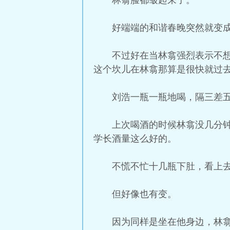
林翕脸都皱起来了。
好端端的和谐春晚突然就变
不过好在当林翕强烈表示不
这个坎儿在林翕那算是很快就过
刘浩一瓶一瓶地喝，隔三差
上次喝酒的时候林翕没几分
学长酒量这么好的。
不慌不忙十几瓶下肚，看上
但好像也有变。
因为同样是坐在他身边，林