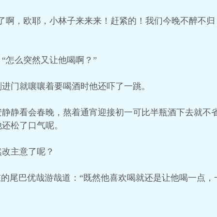
了啊，欧耶，小林子来来来！赶紧的！我们今晚不醉不归
“怎么突然又让他喝啊？”
刚进门就嚷嚷着要喝酒时他还吓了一跳。
安静静看会春晚，熬着通宵迎接初一可比半瓶酒下去就不
他还松了口气呢。
然改主意了呢？
在的尾巴优哉游哉道：“既然他喜欢喝就还是让他喝一点