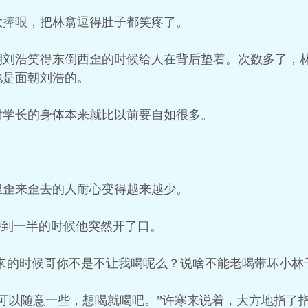
大捧哏，把林翕逗得肚子都笑疼了。
朝刘浩笑得东倒西歪的时候给人在背后垫着。次数多了，
他是面朝刘浩的。
对学长的身体本来就比以前要自如很多。
里歪来歪去的人耐心变得越来越少。
播到一半的时候他突然开了口。
刚来的时候哥你不是不让我喝呢么？说啥不能老喝带坏小林
可以随意一些，想喝就喝吧。”许寒来说着，大方地指了