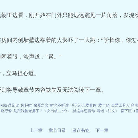
光朝里边看，刚开始在门外只能远远窥见一片角落，发现
房间内侧墙壁边靠着的人影吓了一大跳：“学长你，你怎
闭着眼，淡声道：“累。”
听，立马担心道。
否则将导致章节内容缺失及无法阅读下一章。
为刚好遇见你
风起时
盛夏之恋
时光不听话
明天还会爱着你
爱与他
真爱工具人[穿书
，逆行爱
别跟我抢老婆了！（女出轨，nph）
就这样恋着你
着迷（甜文）
裙下臣（
上一章
章节目录
保存书签
下一章