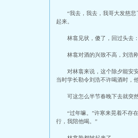
“我去，我去，我哥大发慈悲
起来。
林翕见状，傻了，回过头去：
林翕对酒的兴致不高，刘浩
对林翕来说，这个除夕能安
当时学长勒令刘浩不许喝酒时，
可这怎么半节春晚下去就突
“过年嘛。”许寒来晃着不存
行，我陪他喝。”