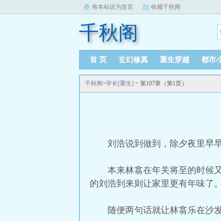
将本站设为首页
收藏千秋阁
千秋阁
首 页
玄幻修真
重生穿越
都市
千秋阁
>
学长[重生]
> 第107章（第1页）
刘浩说到做到，除夕夜里早
本来林翕在年关将至的时候
的刘浩到来则让家里更有年味了
随便两句话就让林翕乐在沙