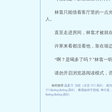
林翕只能借着客厅里的一点
人。
直至走进房间，林翕才被就在
许寒来看都没看他，靠在墙边
“啊？是喝多了吗？”林翕一
请勿开启浏览器阅读模式，
相邻推荐:
温柔刀
为臣（古言 1V1 高H）
因
1V1&nbsp;&nbsp;高H）
教我如何不想他
单行道
&nbsp;&nbsp;高H）