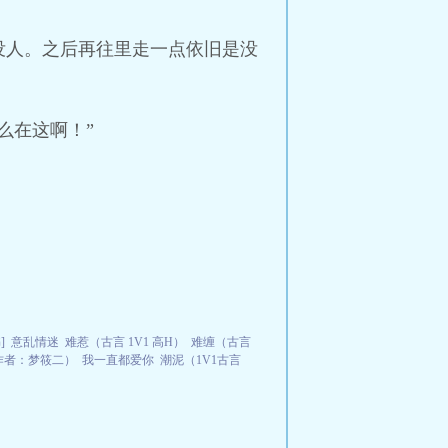
没人。之后再往里走一点依旧是没
么在这啊！”
]
意乱情迷
难惹（古言 1V1 高H）
难缠（古言
作者：梦筱二）
我一直都爱你
潮泥（1V1古言