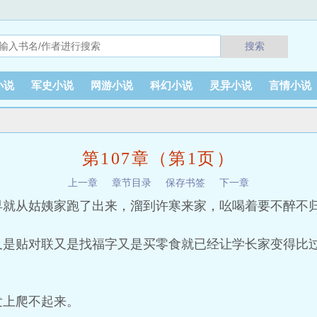
搜索
小说
军史小说
网游小说
科幻小说
灵异小说
言情小说
第107章（第1页）
上一章
章节目录
保存书签
下一章
早就从姑姨家跑了出来，溜到许寒来家，吆喝着要不醉不
又是贴对联又是找福字又是买零食就已经让学长家变得比
。
发上爬不起来。