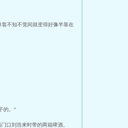
林翕不知不觉间就变得好像半靠在
子的。”
指门口刘浩来时带的两箱啤酒。