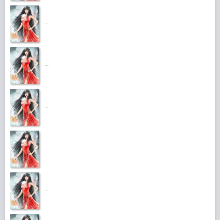
...
...
...
...
...