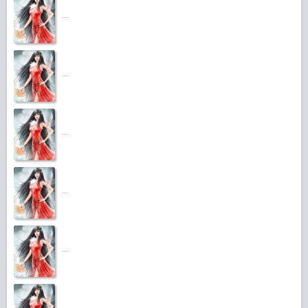
...
...
...
...
...
...