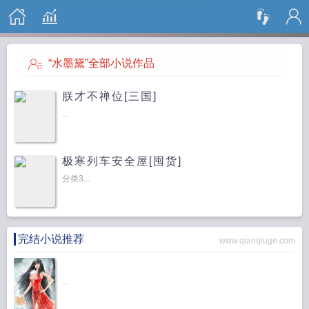
搜 索
“水墨黛”全部小说作品
朕才不禅位[三国]
...
极寒列车安全屋[囤货]
分类3...
完结小说推荐
www.qianqiuge.com
...